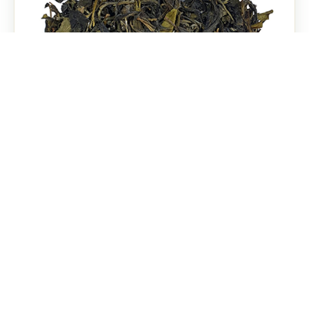
Green Gold (Зелёное золото)
Наш флагман — словом «mts'vane okro»
(«зелёное золото») предки грузин называли чай.
Подробнее