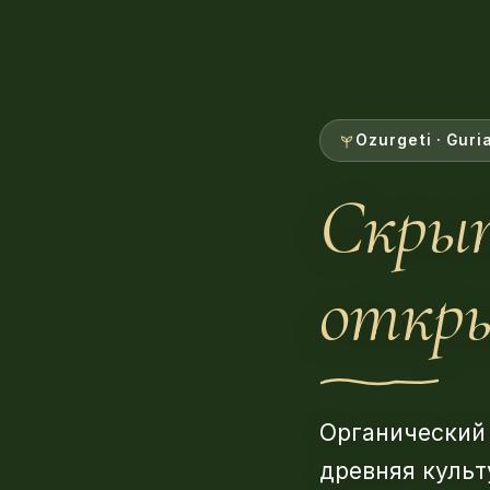
Ozurgeti · Guria
Скрыт
откры
Органический 
древняя куль