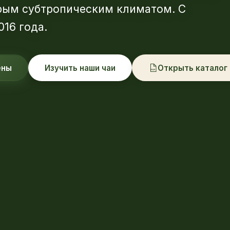
рым субтропическим климатом. С
016 года.
ены
Изучить наши чаи
Открыть каталог
PDF