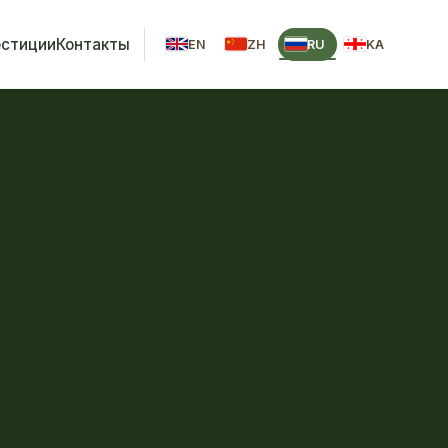
естиции
Контакты
EN
ZH
RU
KA