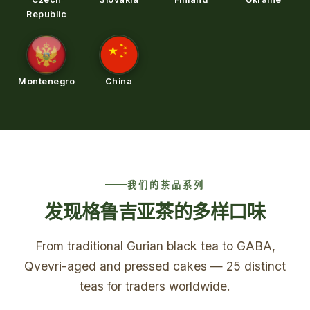
Republic
Montenegro
China
我们的茶品系列
发现格鲁吉亚茶的多样口味
From traditional Gurian black tea to GABA,
Qvevri-aged and pressed cakes — 25 distinct
teas for traders worldwide.