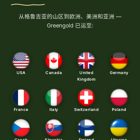
从格鲁吉亚的山区到欧洲、美洲和亚洲 —
Greengold 已运至:
USA
Canada
United
Germany
Kingdom
France
Italy
Switzerland
Poland
Czech
Slovakia
Finland
Ukraine