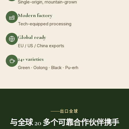
Single-origin, mountain-grown
Modern factory
Tech-equipped processing
Global ready
EU / US / China exports
24+ varieties
Green · Oolong · Black · Pu-erh
出口全球
与全球 20 多个可靠合作伙伴携手